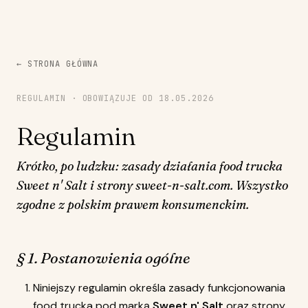
← STRONA GŁÓWNA
REGULAMIN · OBOWIĄZUJE OD 18.05.2026
Regulamin
Krótko, po ludzku: zasady działania food trucka
Sweet n' Salt i strony sweet-n-salt.com. Wszystko
zgodne z polskim prawem konsumenckim.
§ 1. Postanowienia ogólne
Niniejszy regulamin określa zasady funkcjonowania
food trucka pod marką
Sweet n' Salt
oraz strony